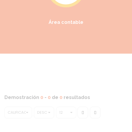
Área contable
Demostración
0
-
0
de
0
resultados
CALIFICACIÓN
DESC
12