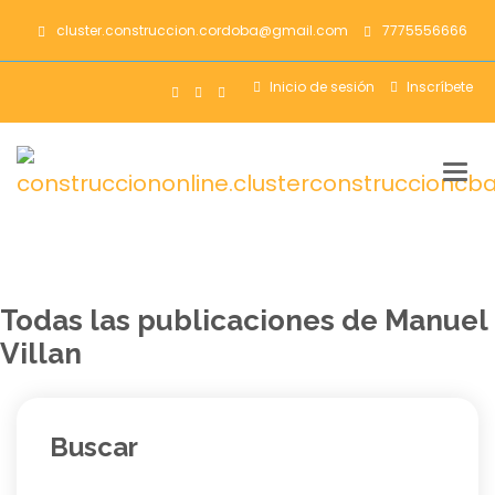
cluster.construccion.cordoba@gmail.com
7775556666
Inicio de sesión
Inscríbete
Nave
de
pala
Todas las publicaciones de Manuel
Villan
Buscar